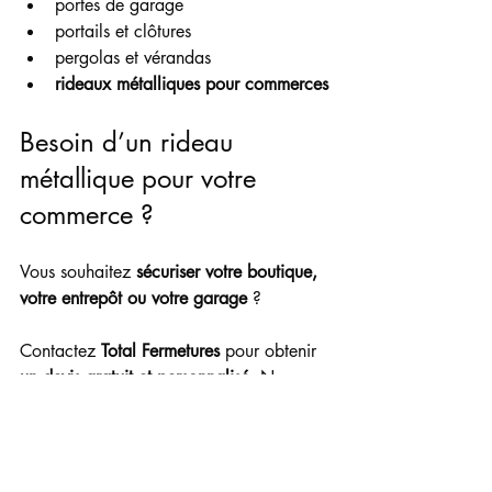
portes de garage
portails et clôtures
pergolas et vérandas
rideaux métalliques pour commerces
Besoin d’un rideau 
métallique pour votre 
commerce ?
Vous souhaitez 
sécuriser votre boutique, 
votre entrepôt ou votre garage
 ?
Contactez 
Total Fermetures
 pour obtenir 
un devis gratuit et personnalisé
. Nos 
experts vous conseilleront la solution la 
plus adaptée à votre projet.
📞 Intervention rapide
🛠 Installation professionnelle