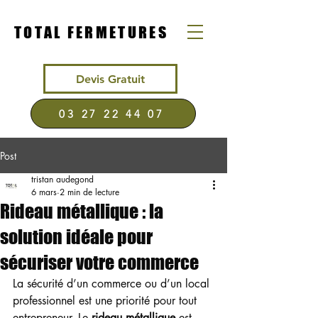
TOTAL FERMETURES
Devis Gratuit
03 27 22 44 07
Post
tristan audegond
6 mars
2 min de lecture
Rideau métallique : la
solution idéale pour
sécuriser votre commerce
La sécurité d’un commerce ou d’un local 
professionnel est une priorité pour tout 
entrepreneur. Le 
rideau métallique
 est 