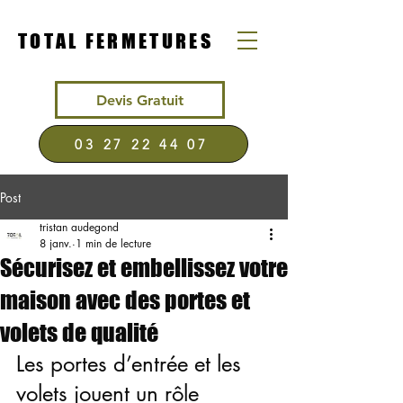
TOTAL FERMETURES
Devis Gratuit
03 27 22 44 07
Post
tristan audegond
8 janv.
1 min de lecture
Sécurisez et embellissez votre
maison avec des portes et
volets de qualité
Les portes d’entrée et les 
volets jouent un rôle 