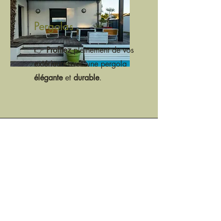
Pergolas
👉
Profitez
pleinement de vos
extérieurs
avec une pergola
élégante
et
durable
.
- Besoin de plus de
renseignements ? -
Contactez-nous
Obtenir mon devis gratuit