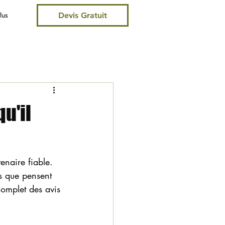
lus
Devis Gratuit
qu'il
enaire fiable. 
s que pensent 
complet des avis 