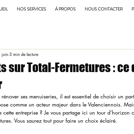
UEIL
NOS SERVICES
À PROPOS
NOUS CONTACTER
P
 juin
3 min de lecture
ts sur Total-Fermetures : ce 
r
nover ses menuiseries, il est essentiel de choisir un part
mpose comme un acteur majeur dans le Valenciennois. Mai
de cette entreprise ? Je vous partage ici un tour d’horizon 
etures. Vous saurez tout pour faire un choix éclairé.