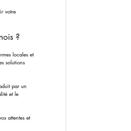
r votre 
nois ?
ormes locales et 
es solutions 
aduit par un 
ité et le 
os attentes et 