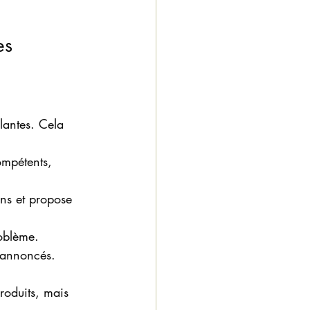
es
:
olantes. Cela 
ompétents, 
ins et propose 
roblème.
s annoncés.
roduits, mais 