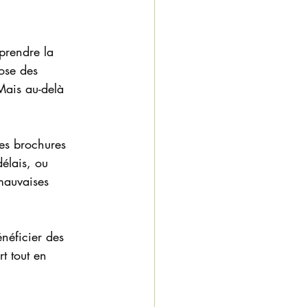
prendre la 
pose des 
Mais au-delà 
les brochures 
élais, ou 
 mauvaises 
néficier des 
t tout en 