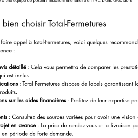
 d’une équipe de poseurs installant une fenêtre en PVC blanc avec store
 bien choisir Total-Fermetures
 faire appel à Total-Fermetures, voici quelques recommand
ience :
is détaillé
 : Cela vous permettra de comparer les prestati
i est inclus.
fications
 : Total Fermetures dispose de labels garantissant la
roduits.
ns sur les aides financières
 : Profitez de leur expertise p
ents
 : Consultez des sources variées pour avoir une vision
projet en avance
 : La prise de rendez-vous et la livraison p
t en période de forte demande.